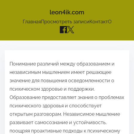
leon4ik.com
Главная
Просмотреть записи
Контакт
О
S
k
Понимание различий между образованием и
i
независимым мышлением имеет решающее
p
значение для повышения осведомленности о
t
психическом здоровье и поддержки.
o
Образование предоставляет знания о проблемах
c
психического здоровья и способствует
o
открытым разговорам. Независимое мышление
n
развивает самосознание и устойчивость,
t
поощряя проактивные подходы к психическому