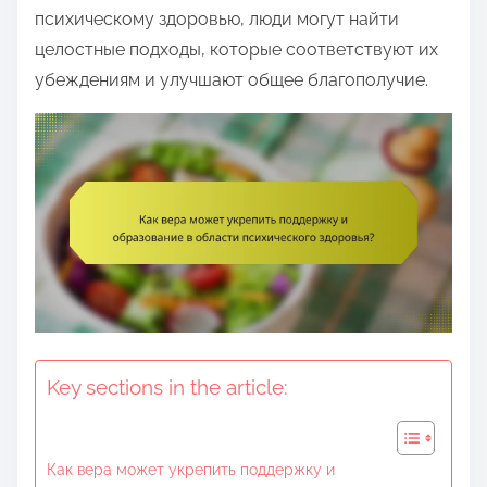
e
психическому здоровью, люди могут найти
n
целостные подходы, которые соответствуют их
t
убеждениям и улучшают общее благополучие.
Key sections in the article:
Как вера может укрепить поддержку и