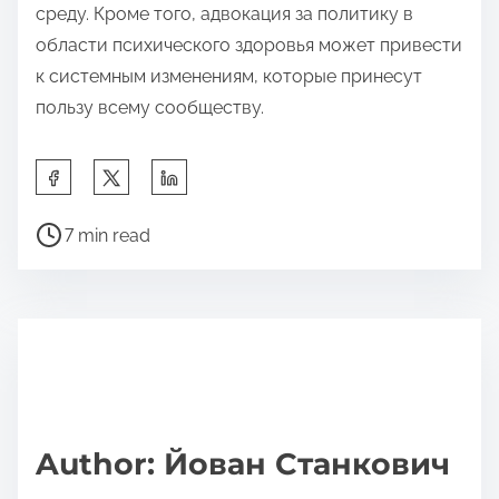
среду. Кроме того, адвокация за политику в
области психического здоровья может привести
к системным изменениям, которые принесут
пользу всему сообществу.
S
h
P
a
7 min read
o
r
s
e
t
t
r
h
e
i
a
s
d
p
Author: Йован Станкович
t
o