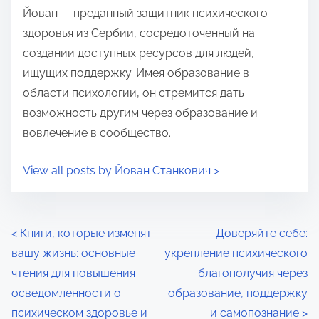
i
s
Йован — преданный защитник психического
m
t
здоровья из Сербии, сосредоточенный на
e
o
создании доступных ресурсов для людей,
n
ищущих поддержку. Имея образование в
:
области психологии, он стремится дать
возможность другим через образование и
вовлечение в сообщество.
View all posts by Йован Станкович >
P
<
Книги, которые изменят
Доверяйте себе:
вашу жизнь: основные
укрепление психического
o
чтения для повышения
благополучия через
s
осведомленности о
образование, поддержку
психическом здоровье и
и самопознание
>