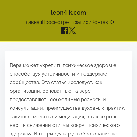
leon4ik.com
Главная
Просмотреть записи
Контакт
О
S
k
Вера может укрепить психическое здоровье,
i
способствуя устойчивости и поддержке
p
сообщества. Эта статья исследует, как
t
организации, основанные на вере,
o
предоставляют необходимые ресурсы и
c
консультации, преимущества духовных практик,
o
таких как молитва и медитация, а также роль
n
веры в снижении стигмы вокруг психического
t
здоровья. Интегрируя веру в образование по