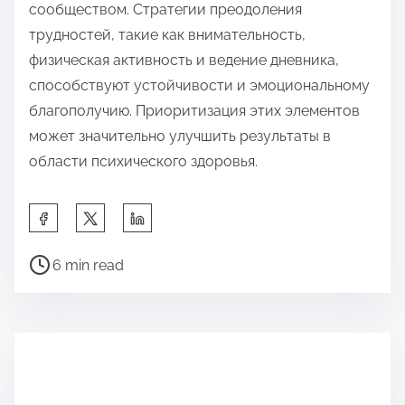
сообществом. Стратегии преодоления
трудностей, такие как внимательность,
физическая активность и ведение дневника,
способствуют устойчивости и эмоциональному
благополучию. Приоритизация этих элементов
может значительно улучшить результаты в
области психического здоровья.
S
h
P
a
6 min read
o
r
s
e
t
t
r
h
e
i