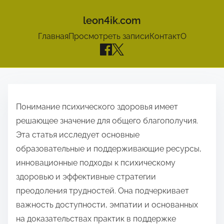
leon4ik.com
Главная
Просмотреть записи
Контакт
О
S
k
Понимание психического здоровья имеет
i
решающее значение для общего благополучия.
p
Эта статья исследует основные
t
образовательные и поддерживающие ресурсы,
o
инновационные подходы к психическому
c
здоровью и эффективные стратегии
o
преодоления трудностей. Она подчеркивает
n
важность доступности, эмпатии и основанных
t
на доказательствах практик в поддержке