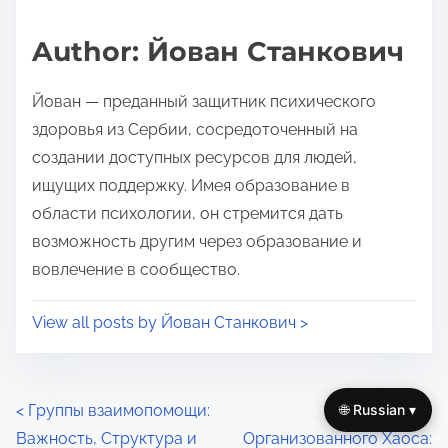
a
s
d
p
Author: Йован Станкович
t
o
i
s
Йован — преданный защитник психического
m
t
здоровья из Сербии, сосредоточенный на
e
o
создании доступных ресурсов для людей,
n
ищущих поддержку. Имея образование в
:
области психологии, он стремится дать
возможность другим через образование и
вовлечение в сообщество.
View all posts by Йован Станкович >
P
<
Группы взаимопомощи:
Определение
🌐 Russian ▾
Важность, Структура и
Организованного Хаоса: