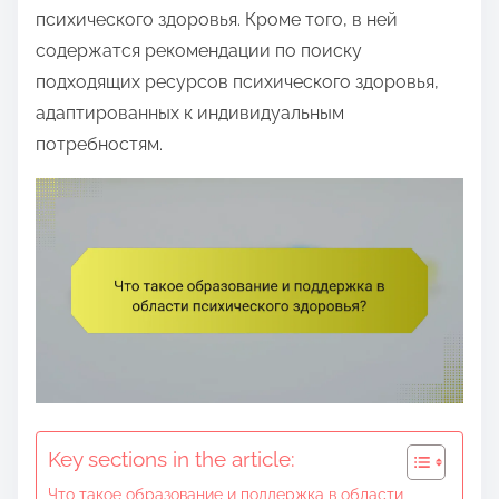
e
психического здоровья. Кроме того, в ней
n
содержатся рекомендации по поиску
t
подходящих ресурсов психического здоровья,
адаптированных к индивидуальным
потребностям.
Key sections in the article:
Что такое образование и поддержка в области